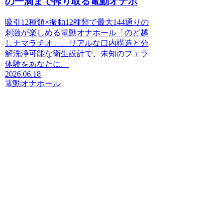
の一滴まで搾り取る電動オナホ
吸引12種類×振動12種類で最大144通りの
刺激が楽しめる電動オナホール「のど越
しナマラチオ」。リアルな口内構造と分
解洗浄可能な衛生設計で、未知のフェラ
体験をあなたに。
2026.06.18
電動オナホール