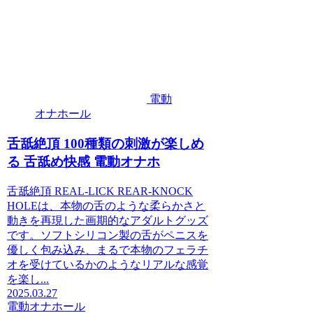
電動
オナホール
舌舐絶頂 100種類の刺激が楽しめ
る 舌舐め快感 電動オナホ
舌舐絶頂 REAL-LICK REAR-KNOCK
HOLEは、本物の舌のような柔らかさと
動きを再現した画期的なアダルトグッズ
です。ソフトシリコン製の舌がペニスを
優しく包み込み、まるで本物のフェラチ
オを受けているかのようなリアルな感覚
を楽し...
2025.03.27
電動オナホール