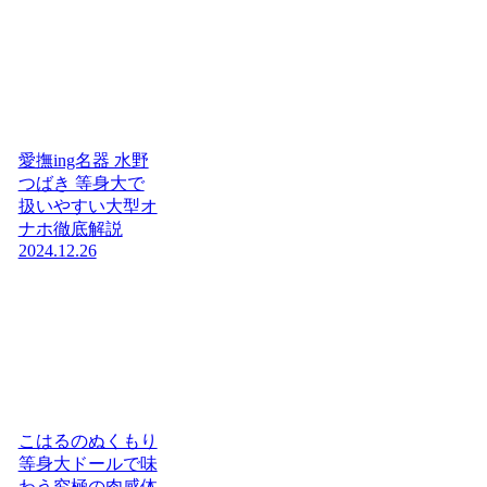
愛撫ing名器 水野
つばき 等身大で
扱いやすい大型オ
ナホ徹底解説
2024.12.26
こはるのぬくもり
等身大ドールで味
わう究極の肉感体