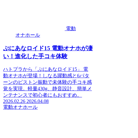
電動
オナホール
ぷにあなロイド15 電動オナホが凄
い！進化した手コキ体験
ハトプラから「ぷにあなロイド15」 電
動オナホが登場！しなる躍動感と6パタ
ーンのピストン振動で未体験の手コキ感
覚を実現。軽量430g、静音設計、簡単メ
ンテナンスで初心者にもおすすめ。
2026.02.26
2026.04.08
電動オナホール