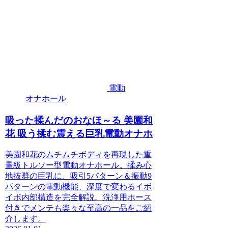
電動
オナホール
吸った揉んだのおなほ～る 美園和
花 吸う揉む震える巨乳電動オナホ
美園和花のムチムチボディを再現した重
量級トルソー型電動オナホール。揉み心
地抜群の巨乳に、吸引5パターン＆振動9
パターンの電動機能、深度で変わるイボ
イボ内部構造を完全解説。洗浄用ホース
付きでメンテも楽々な至高の一品をご紹
介します。