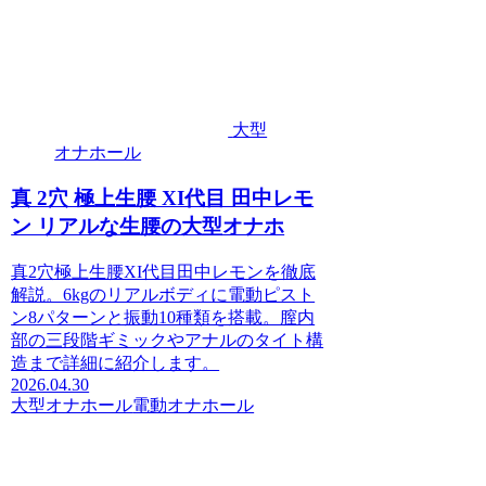
大型
オナホール
真 2穴 極上生腰 XI代目 田中レモ
ン リアルな生腰の大型オナホ
真2穴極上生腰XI代目田中レモンを徹底
解説。6kgのリアルボディに電動ピスト
ン8パターンと振動10種類を搭載。膣内
部の三段階ギミックやアナルのタイト構
造まで詳細に紹介します。
2026.04.30
大型オナホール
電動オナホール