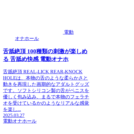
電動
オナホール
舌舐絶頂 100種類の刺激が楽しめ
る 舌舐め快感 電動オナホ
舌舐絶頂 REAL-LICK REAR-KNOCK
HOLEは、本物の舌のような柔らかさと
動きを再現した画期的なアダルトグッズ
です。ソフトシリコン製の舌がペニスを
優しく包み込み、まるで本物のフェラチ
オを受けているかのようなリアルな感覚
を楽し...
2025.03.27
電動オナホール