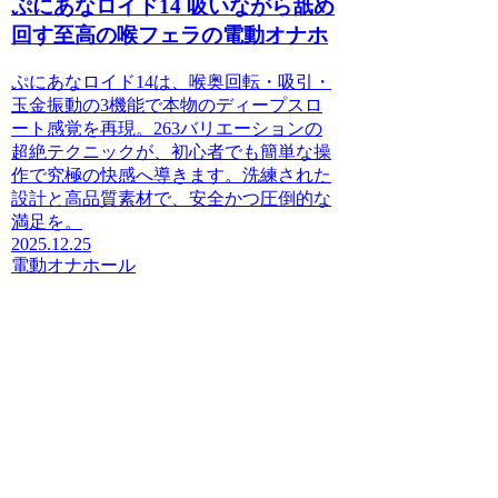
ぷにあなロイド14 吸いながら舐め
回す至高の喉フェラの電動オナホ
ぷにあなロイド14は、喉奥回転・吸引・
玉金振動の3機能で本物のディープスロ
ート感覚を再現。263バリエーションの
超絶テクニックが、初心者でも簡単な操
作で究極の快感へ導きます。洗練された
設計と高品質素材で、安全かつ圧倒的な
満足を。
2025.12.25
電動オナホール