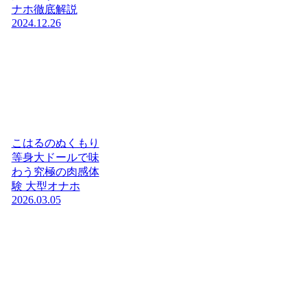
ナホ徹底解説
2024.12.26
こはるのぬくもり
等身大ドールで味
わう究極の肉感体
験 大型オナホ
2026.03.05