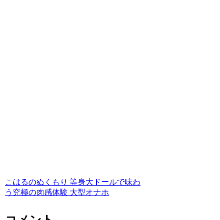
こはるのぬくもり 等身大ドールで味わ
う究極の肉感体験 大型オナホ
コメント