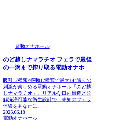
電動オナホール
のど越しナマラチオ フェラで最後
の一滴まで搾り取る電動オナホ
吸引12種類×振動12種類で最大144通りの
刺激が楽しめる電動オナホール「のど越
しナマラチオ」。リアルな口内構造と分
解洗浄可能な衛生設計で、未知のフェラ
体験をあなたに。
2026.06.18
電動オナホール