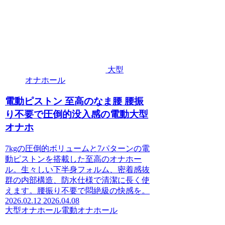
大型
オナホール
電動ピストン 至高のなま腰 腰振
り不要で圧倒的没入感の電動大型
オナホ
7kgの圧倒的ボリュームと7パターンの電
動ピストンを搭載した至高のオナホー
ル。生々しい下半身フォルム、密着感抜
群の内部構造、防水仕様で清潔に長く使
えます。腰振り不要で悶絶級の快感を。
2026.02.12
2026.04.08
大型オナホール
電動オナホール