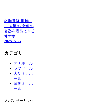
名器覚醒 川越に
こ 人気AV女優の
名器を堪能できる
オナホ
2025.07.24
カテゴリー
オナホール
ラブドール
大型オナホ
ール
電動オナホ
ール
スポンサーリンク