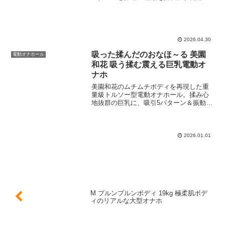
三段階ギミックやアナルのタイト構造ま
で詳細に紹介します。
2026.04.30
吸った揉んだのおなほ～る 美園
電動オナホール
和花 吸う揉む震える巨乳電動オ
ナホ
美園和花のムチムチボディを再現した重
量級トルソー型電動オナホール。揉み心
地抜群の巨乳に、吸引5パターン＆振動9
パターンの電動機能、深度で変わるイボ
イボ内部構造を完全解説。洗浄用ホース
付きでメンテも楽々な至高の一品をご紹
介します。
2026.01.01
M プルンプルンボディ 19kg 極柔肌ボデ
ィのリアルな大型オナホ