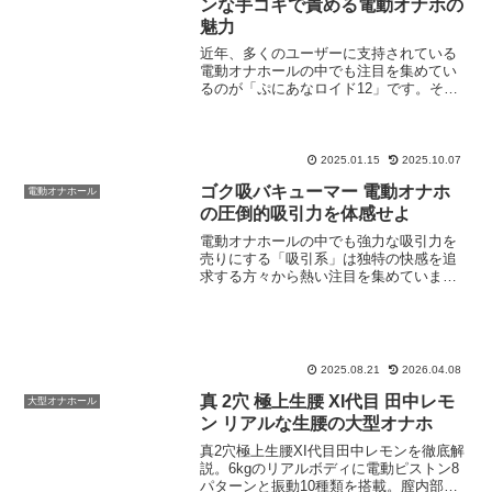
ンな手コキで責める電動オナホの
魅力
近年、多くのユーザーに支持されている
電動オナホールの中でも注目を集めてい
るのが「ぷにあなロイド12」です。その
高い機能性と使いやすさで、多くの人に
新しい体験をもたらしています。本記事
では、ぷにあなロイド12の魅力を一つひ
とつ紐解いていきます...
2025.01.15
2025.10.07
ゴク吸バキューマー 電動オナホ
電動オナホール
の圧倒的吸引力を体感せよ
電動オナホールの中でも強力な吸引力を
売りにする「吸引系」は独特の快感を追
求する方々から熱い注目を集めていま
す。そんな吸引系電動オナホのなかで
も、驚くべきパワーと機能性を兼ね備え
た「ゴク吸バキューマー」です。ここで
は、その実力に迫ります。ゴク...
2025.08.21
2026.04.08
真 2穴 極上生腰 XI代目 田中レモ
大型オナホール
ン リアルな生腰の大型オナホ
真2穴極上生腰XI代目田中レモンを徹底解
説。6kgのリアルボディに電動ピストン8
パターンと振動10種類を搭載。膣内部の