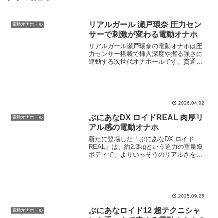
リアルガール 瀬戸環奈 圧力セン
電動オナホール
サーで刺激が変わる電動オナホ
リアルガール瀬戸環奈の電動オナホは圧
力センサー搭載で挿入深度や握る強さに
連動する次世代オナホールです。貫通型
でアソコとオクチ両方楽しめます。初心
者にも簡単操作で防水機能付き。
2026.04.02
ぷにあなDX ロイドREAL 肉厚リ
電動オナホール
アル感の電動オナホ
新たに登場した「ぷにあなDX ロイド
REAL」は、約2.3kgという迫力の重量級
ボディで、よりいっそうのリアルさを追
求しています。従来の電動ホールとは一
線を画す、人肌のような温もりと柔らか
さが特徴です。据え置きでも安定感があ
り、手持ちでも使...
2025.09.25
ぷにあなロイド12 超テクニシャ
電動オナホール