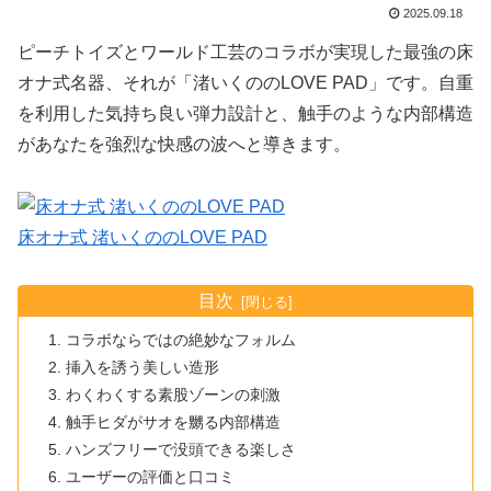
2025.09.18
ピーチトイズとワールド工芸のコラボが実現した最強の床
オナ式名器、それが「渚いくののLOVE PAD」です。自重
を利用した気持ち良い弾力設計と、触手のような内部構造
があなたを強烈な快感の波へと導きます。
床オナ式 渚いくののLOVE PAD
目次
コラボならではの絶妙なフォルム
挿入を誘う美しい造形
わくわくする素股ゾーンの刺激
触手ヒダがサオを嬲る内部構造
ハンズフリーで没頭できる楽しさ
ユーザーの評価と口コミ