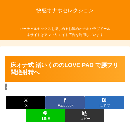
快感オナホセレクション
バーチャルセックスを楽しめるお勧めオナホやラブドール
本サイトはアフィリエイト広告を利用しています
床オナ式 渚いくののLOVE PAD で腰フリ
悶絶射精へ
大型オナホール
X
Facebook
はてブ
LINE
コピー