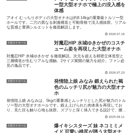
ー型大型オナホで極上の没入感を
体感
アオイ むっちりボディの大型オナホは約8.14kgの重量級トルソー型
ホールです。二穴の異なる刺激構造と可動骨格で没入感抜群。リアル
な質感と豊満シルエットを徹底解説します。
2026.07.16
対魔忍HIP 水城ゆきかぜのコスチ
大型オナホール
ューム姿を再現した大型オナホ
対魔忍HIP 水城ゆきかぜ を徹底解説。次元を超える精密立体造型と
三層構造が生むリアルな感触、2サイズ展開の魅力を紹介。ファン必
見の逸品です。
2026.07.23
発情陸上娘 みなみ 鍛えられた褐
大型オナホール
色のムッチリ尻が魅力の大型オナ
ホ
発情陸上娘 みなみは、5kgの重量感とムッチリとした尻が魅力のトル
ソー型の大型オナホールです。鍛え上げられた肉体美を再現してお
り、見た目も触り心地も抜群。ズブリと深く挿入できる設計で、腰に
響く快感を存分に味わうことができます。発情陸上娘 み...
2025.09.11
爆イキシスターズ 妹 ネコミミメ
大型オナホール
イド 可愛い桃尻が誘う大型オナ