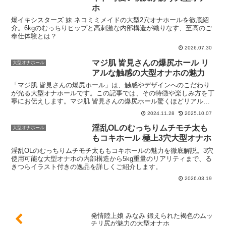
ホ
爆イキシスターズ 妹 ネコミミメイドの大型2穴オナホールを徹底紹
介。6kgのむっちりヒップと高刺激な内部構造が織りなす、至高のご
奉仕体験とは？
2026.07.30
マジ肌 皆見さんの爆尻ホール リ
大型オナホール
アルな触感の大型オナホの魅力
「マジ肌 皆見さんの爆尻ホール」は、触感やデザインへのこだわり
が光る大型オナホールです。この記事では、その特徴や楽しみ方を丁
寧にお伝えします。マジ肌 皆見さんの爆尻ホール驚くほどリアルな
「マジ肌」素材の触感触れた瞬間、まるで本物の女性の肌を...
2024.11.28
2025.10.07
淫乱OLのむっちりムチモチ太も
大型オナホール
もコキホール 極上3穴大型オナホ
淫乱OLのむっちりムチモチ太ももコキホールの魅力を徹底解説。3穴
使用可能な大型オナホの内部構造から5kg重量のリアリティまで、る
きつらイラスト付きの逸品を詳しくご紹介します。
2026.03.19
発情陸上娘 みなみ 鍛えられた褐色のムッ
チリ尻が魅力の大型オナホ