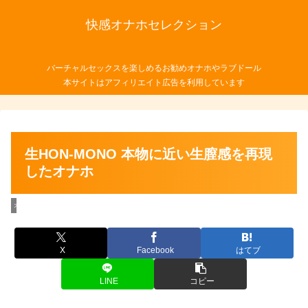
快感オナホセレクション
バーチャルセックスを楽しめるお勧めオナホやラブドール
本サイトはアフィリエイト広告を利用しています
生HON-MONO 本物に近い生膣感を再現
したオナホ
オナホール
X
Facebook
はてブ
LINE
コピー