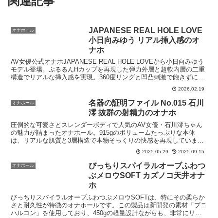
関連記事
JAPANESE REAL HOLE LOVE
オナホール
小日向みゆう リアル挿入感のオ
ナホ
AV女優公式オナホJAPANESE REAL HOLE LOVEから小日向みゆう
モデル登場。ぷるるんHカップを再現した弾力外層と超軟内層の二重
構造でリアルな挿入感を実現。360度リングと凹凸刺激で飽きずに楽
しめる逸品。
2026.02.19
名器の証明ファイル No.015 石川
オナホール
澪 抜群の射精力のオナホ
圧倒的な可愛さとスレンダーボディで人気のAV女優・石川澪ちゃん
の魅力が詰まったオナホール。915gのボリュームたっぷりな本体
は、リアルな肌質と3層構造で本物そっくりの快感を再現していま
す。名器の証明ファイル No.015 石川澪毛穴まで再現...
2025.05.29
2025.09.15
びっちりスパイラルオーブふわつ
オナホール
ぶメロウSOFT カズノコ天井オナ
ホ
びっちりスパイラルオーブふわつぶメロウSOFTは、特にその柔らか
さと耐久性が特徴のオナホールです。この製品は新開発の素材「プニ
ハルコン」を使用しており、450gの軽量設計ながらも、非常にリア