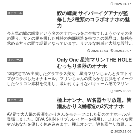
ルな使用感を提供します。びっちりスパイラルオーブふ...
2025.04.17
鮫の螺旋 サイバーイグアナが監
オナホール
修した2種類のコラボオナホの魅
力
今人気の鮫の螺旋という名のオナホールをご存知でしょうか？その名
の通り、サメの腸を模した独特の内部構造を持つこの製品は、快感を
求める方々の間で話題となっています。リアルな触感と大胆な設計
で、多くのユーザーを魅了している鮫の螺旋。その特長につい...
2024.12.04
2025.10.07
Only One 星海マリン THE HOLE
オナホール
むっちり名器のオナホ
1本限定でAV出演したグラマラス美女 星海マリンちゃんとタマトイ
ズがコラボしたオナホール。マリンちゃんの柔らかなお肌をイメージ
したシリコン素材を使用し、吸い付くようなバキューム感でマリンち
ゃんのアソコを堪能できます。Only One 星海マ...
2025.05.22
極上オンナ、W名器ヤリ放題。皆
オナホール
瀬あかり 3層構造の2穴オナホ
AV界で大人気の皆瀬あかりさんをモチーフにした初のオナホールが
登場しました。DIVA SKINトリプルレイヤーを採用し、ふわとろな素
材があなたを優しく包み込みます。極上オンナ、W名器ヤリ放題。皆
瀬あかり836グラムのふわとろ素材体重836グ...
2025.11.06