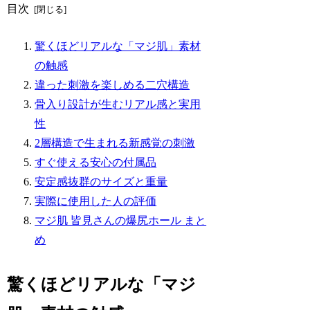
目次
驚くほどリアルな「マジ肌」素材
の触感
違った刺激を楽しめる二穴構造
骨入り設計が生むリアル感と実用
性
2層構造で生まれる新感覚の刺激
すぐ使える安心の付属品
安定感抜群のサイズと重量
実際に使用した人の評価
マジ肌 皆見さんの爆尻ホール まと
め
驚くほどリアルな「マジ