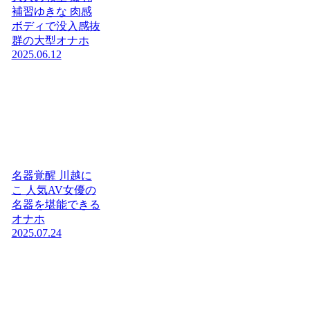
補習ゆきな 肉感
ボディで没入感抜
群の大型オナホ
2025.06.12
名器覚醒 川越に
こ 人気AV女優の
名器を堪能できる
オナホ
2025.07.24