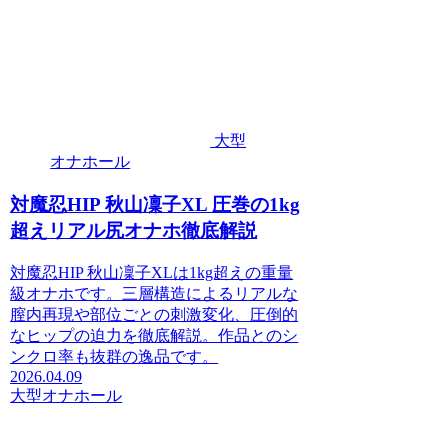
大型
オナホール
対魔忍HIP 秋山凜子XL 圧巻の1kg
超えリアル尻オナホ徹底解説
対魔忍HIP 秋山凜子XLは1kg超えの重量
級オナホです。三層構造によるリアルな
膣内再現や部位ごとの刺激変化、圧倒的
なヒップの迫力を徹底解説。作品とのシ
ンクロ率も抜群の逸品です。
2026.04.09
大型オナホール