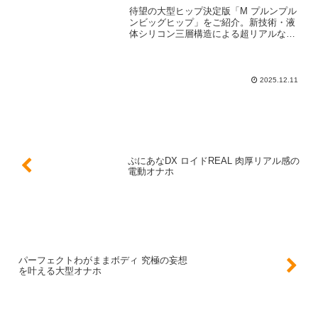
待望の大型ヒップ決定版「M プルンプル
ンビッグヒップ」をご紹介。新技術・液
体シリコン三層構造による超リアルな肌
感と19.5kgの重量感、リアル造形のヴァ
ギナ＆アナル2穴仕様の魅力を詳しく解説
します。
2025.12.11
ぷにあなDX ロイドREAL 肉厚リアル感の
電動オナホ
パーフェクトわがままボディ 究極の妄想
を叶える大型オナホ