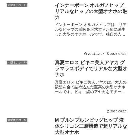
インナーボーン オルガノヒップ
大型オナホール
リアルなヒップの大型オナホの魅
力
インナーボーン オルガノヒップは、リア
ルなヒップの感触を追求するために誕生
した大型のオナホールです。独自の人工
骨盤構造や重量感のある設計が、本物さ
ながらの体験をもたらします。この記事
では、その魅力を深掘りしていきます。
インナーボーン オルガ...
2024.12.27
2025.07.18
真夏エロス ビキニ美人アヤカ グ
大型オナホール
ラマラスボディでリアルな大型オ
ナホ
真夏エロス ビキニ美人アヤカは、大人の
欲望を全て詰め込んだ至高の大型オナホ
ールです。ビキニ姿のアヤカをモチーフ
にしたグラマラスなボディは、見た目だ
けでなく触感や使い勝手までこだわり抜
かれた逸品。夏の熱気にも負けない情熱
的な体験をお約束します...
2025.06.26
M プルンプルンビッグヒップ 液
大型オナホール
体シリコン三層構造で超リアルな
大型オナホ