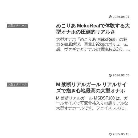
軽量骨格を内蔵したダレない構造で、爆
乳とプリケツを兼ね備えています。前後2
穴仕様なので、交互に出し挿れするワガ
ママプレイも存...
2025.05.01
めこりあ MekoRealで体験する大
大型オナホール
型オナホの圧倒的リアルさ
大型オナホ「めこりあ MekoReal」の魅
力を徹底解説。重量1.92kgのボリューム
感、ヴァギナとアナルの個性ある2穴、疑
似粘膜二層構造など、圧倒的没入感とリ
アルさの秘密をご紹介します。日本製素
材で安心安全。
2026.02.05
M 禁断リアルガール リアルサイ
大型オナホール
ズで抱き心地最高の大型オナホ
M 禁断リアルガール MSDST160 は、ガ
ールサイズで可変骨格入りの超リアルな
大型オナホールです。フェイスレスにア
ームレスのボディフォルムながら、リア
ルサイズだからこそのラブドールのよう
な至高の抱き心地です。M 禁断リアルガ
ールリアルサ...
2025.05.15